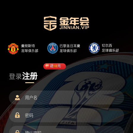
送
18
元
注册
登录