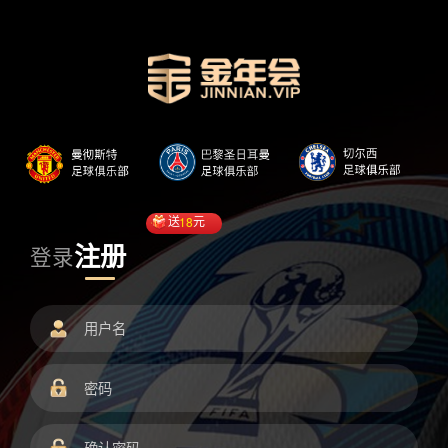
送
18
元
注册
登录