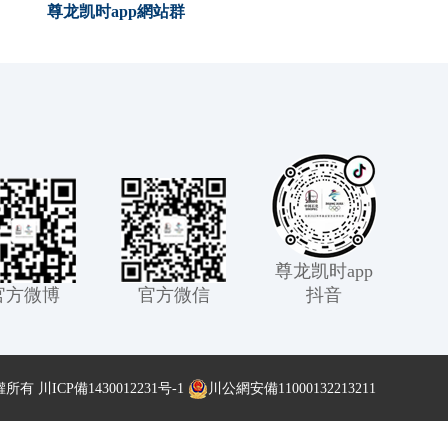
尊龙凯时app網站群
尊龙凯时app
官方微博
官方微信
抖音
版權所有
川ICP備1430012231号-1
川公網安備11000132213211