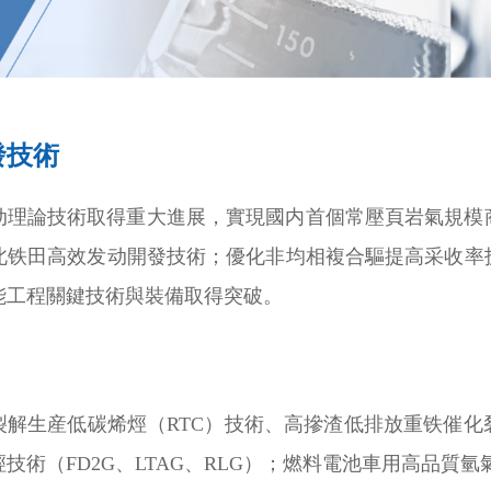
發技術
动理論技術取得重大進展，實現國内首個常壓頁岩氣規模
北铁田高效发动開發技術；優化非均相複合驅提高采收率
能工程關鍵技術與裝備取得突破。
裂解生産低碳烯烴（RTC）技術、高摻渣低排放重铁催
技術（FD2G、LTAG、RLG）；燃料電池車用高品質