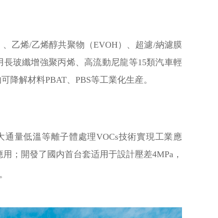
）、乙烯/乙烯醇共聚物（EVOH）、超濾/納濾膜
用長玻纖增強聚丙烯、高流動尼龍等15類汽車輕
降解材料PBAT、PBS等工業化生産。
通量低溫等離子體處理VOCs技術實現工業應
用；開發了國内首台套适用于設計壓差4MPa，
。