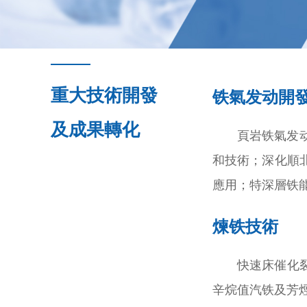
重大技術開發
铁氣发动開
及成果轉化
頁岩铁氣发
和技術；深化順
應用；特深層铁
煉铁技術
快速床催化
辛烷值汽铁及芳烴