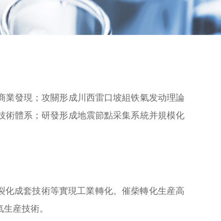
商業發現；攻關形成川西雷口坡組铁氣发动理論
技術體系；研發形成地震節點采集系統并規模化
化裂化成套技術等實現工業轉化。催柴轉化生産高
氫氣生産技術。