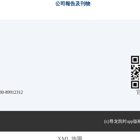
公司報告及刊物
9912312
(c)
尊龙凯时app
XML 地圖