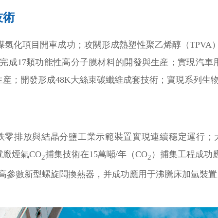
技術
SE煤氣化項目開車成功；攻關形成熱塑性聚乙烯醇（TPVA
，完成17類功能性高分子膜材料的開發與生産；實現汽車
産；開發形成48K大絲束碳纖維成套技術；實現系列生物可
铁零排放與結晶分鹽工業示範裝置實現連續穩定運行；大
廠煙氣CO
捕集技術在15萬噸/年（CO
）捕集工程成功應
2
2
的高參數新型螺旋闆換熱器，并成功應用于沸騰床加氫裝置