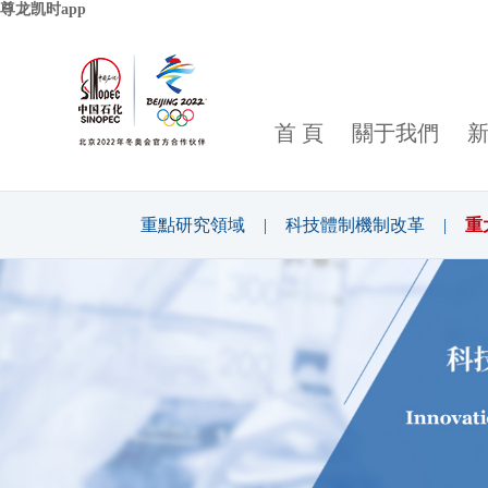
尊龙凯时app
首 頁
關于我們
重點研究領域
|
科技體制機制改革
|
重