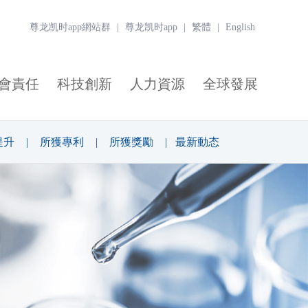
尊龙凯时app網站群
|
尊龙凯时app
|
繁體
|
English
會責任
科技創新
人力資源
全球發展
提升
|
所獲專利
|
所獲獎勵
|
最新動态