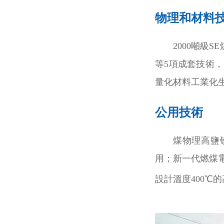
物理和材料
2000噸級
等5項成套技術
量化材料工業化生
公用技術
煤物理高鹽
用；新一代燃煤電
設計溫度400℃