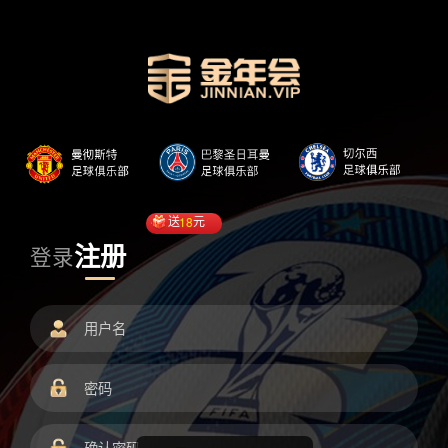
送
18
元
注册
登录