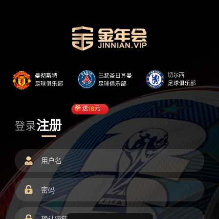
送
18
元
注册
登录