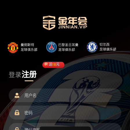
送
18
元
注册
登录