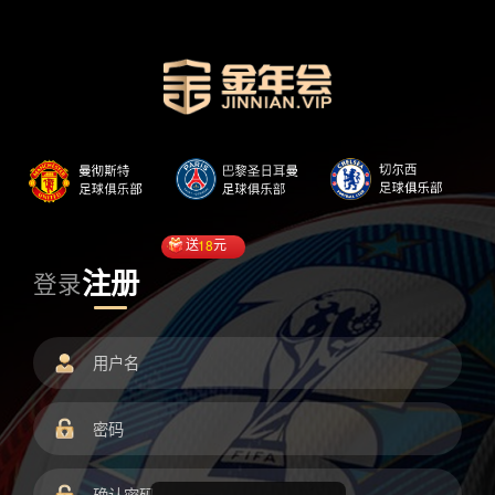
送
18
元
注册
登录