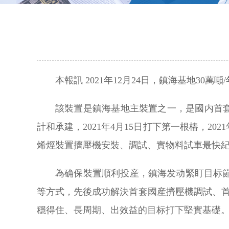
本報訊 2021年12月24日，鎮海基地3
該裝置是鎮海基地主裝置之一，是國内首
計和承建，2021年4月15日打下第一根樁，20
烯烴裝置擠壓機安裝、調試、實物料試車最快
為确保裝置順利投産，鎮海发动緊盯目标
等方式，先後成功解決首套國産擠壓機調試、首
穩得住、長周期、出效益的目标打下堅實基礎