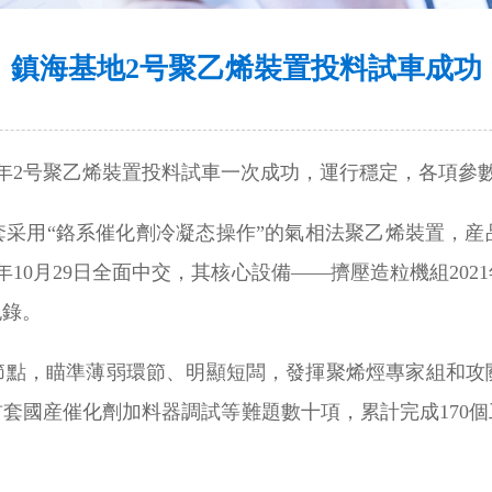
鎮海基地2号聚乙烯裝置投料試車成功
0萬噸/年2号聚乙烯裝置投料試車一次成功，運行穩定，各項
套采用“鉻系催化劑冷凝态操作”的氣相法聚乙烯裝置，産
21年10月29日全面中交，其核心設備——擠壓造粒機組20
紀錄。
節點，瞄準薄弱環節、明顯短闆，發揮聚烯烴專家組和攻
套國産催化劑加料器調試等難題數十項，累計完成170
。