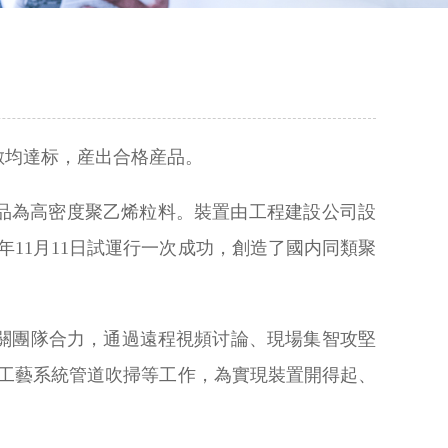
參數均達标，産出合格産品。
品為高密度聚乙烯粒料。裝置由工程建設公司設
21年11月11日試運行一次成功，創造了國内同類聚
關團隊合力，通過遠程視頻讨論、現場集智攻堅
個工藝系統管道吹掃等工作，為實現裝置開得起、