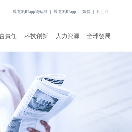
尊龙凯时app網站群
|
尊龙凯时app
|
繁體
|
English
會責任
科技創新
人力資源
全球發展