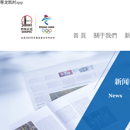
尊龙凯时app
首 頁
關于我們