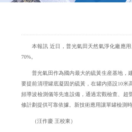
本報訊 近日，普光氣田天然氣淨化廠應
70%。
普光氣田作為國内最大的硫黃生産基地，建
要提前清理罐底凝固的硫黃，在罐内搭設10
頻導波檢測儀等先進設備，通過宏觀檢查、超
修計劃提供可靠依據。新技術應用讓單罐檢測時
（汪作慶 王校東）