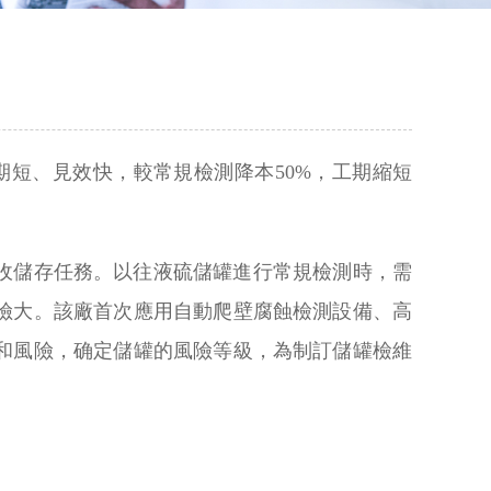
短、見效快，較常規檢測降本50%，工期縮短
接收儲存任務。以往液硫儲罐進行常規檢測時，需
險大。該廠首次應用自動爬壁腐蝕檢測設備、高
和風險，确定儲罐的風險等級，為制訂儲罐檢維