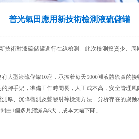
普光氣田應用新技術檢測液硫儲罐
用新技術對液硫儲罐進行在線檢測。此次檢測投資少、周期
有大型液硫儲罐10座，承擔着每天5000噸液體硫黃的
米高的腳手架，準備工作時間長，人工成本高，安全管理風
聲測厚、沉降觀測及聲發射等檢測方法，分析存在的腐蝕
間由1個多月縮減為5天，成本大幅下降。