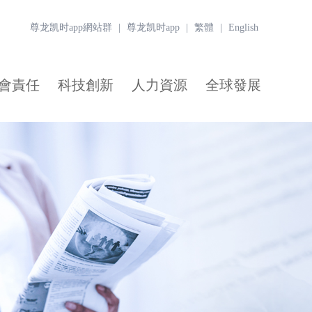
尊龙凯时app網站群
|
尊龙凯时app
|
繁體
|
English
會責任
科技創新
人力資源
全球發展