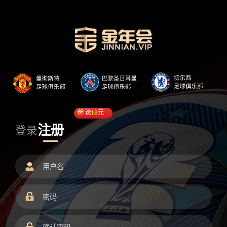
送
18
元
注册
登录