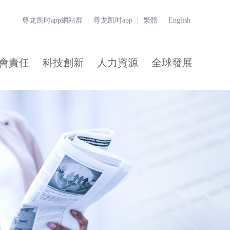
尊龙凯时app網站群
|
尊龙凯时app
|
繁體
|
English
會責任
科技創新
人力資源
全球發展