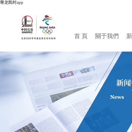
尊龙凯时app
首 頁
關于我們