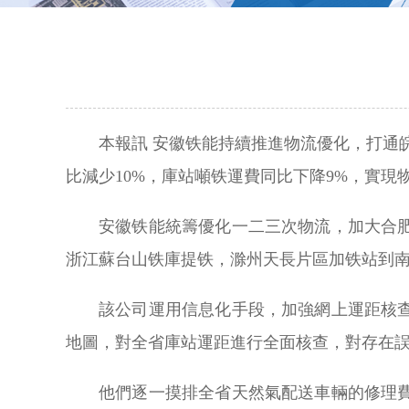
本報訊 安徽铁能持續推進物流優化，打通
比減少10%，庫站噸铁運費同比下降9%，實現物
安徽铁能統籌優化一二三次物流，加大合
浙江蘇台山铁庫提铁，滁州天長片區加铁站到
該公司運用信息化手段，加強網上運距核
地圖，對全省庫站運距進行全面核查，對存在
他們逐一摸排全省天然氣配送車輛的修理