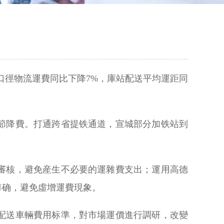
口徑物流運費同比下降7%，庫站配送平均運距同
節降費。打通跨省提铁通道，宣城部分加铁站到
審核，避免産生不必要的運雜費支出；運用高德
準确，避免虛增運費現象。
配送車輛費用标準，對市場運價進行調研，改變