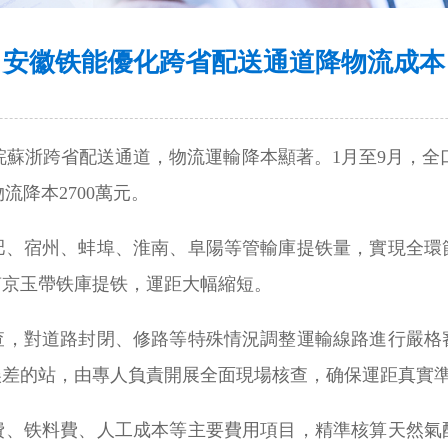
安徽铁能優化跨省配送通道降物流成本
皖蘇浙跨省配送通道，物流運輸降本顯著。1月至9月，全
流降本2700萬元。
肥、宿州、蚌埠、淮南、阜陽等管輸庫提铁量，實現全環
南京玉帶铁庫提铁，運距大幅縮短。
查，對道路封閉、修路等特殊情況調整運輸線路進行嚴格
誤差的站，由專人負責開展全面現場核查，确保運距真實
費、铁料費、人工成本等主要費用項目，精準核算天然氣