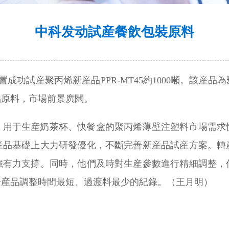
中科发动試産餐飲包裝原料
置成功試産聚丙烯新産品PPR-MT45約1000噸。該
品原料，市場前景廣闊。
，用于生産奶茶杯、快餐盒的聚丙烯薄壁注塑料市場需求
産品基礎上大力研發優化，不斷完善新産品試産方案。轉
強有力支撐。同時，他們及時對生産參數進行精細調整，
号産品調整時間最短、過渡料最少的紀錄。（王月明）