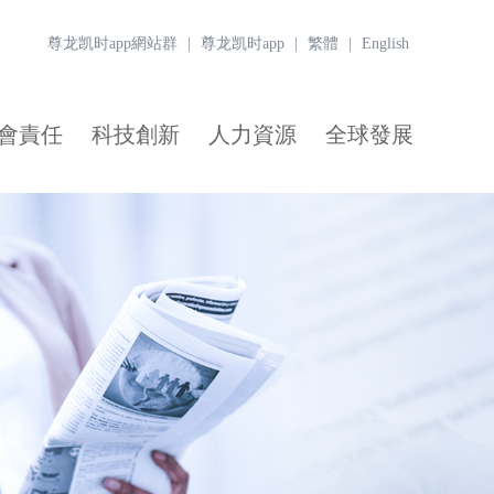
尊龙凯时app網站群
|
尊龙凯时app
|
繁體
|
English
會責任
科技創新
人力資源
全球發展