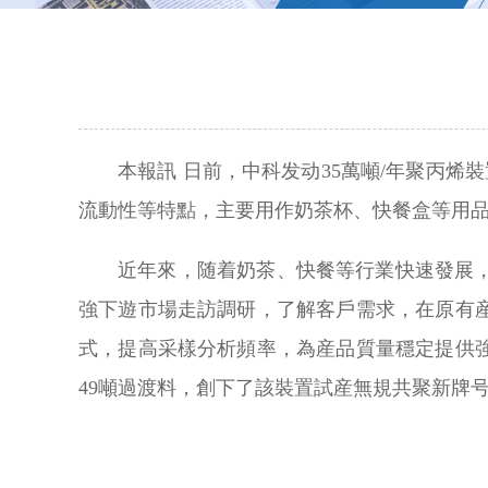
本報訊 日前，中科发动35萬噸/年聚丙烯裝
流動性等特點，主要用作奶茶杯、快餐盒等用
近年來，随着奶茶、快餐等行業快速發展
強下遊市場走訪調研，了解客戶需求，在原有
式，提高采樣分析頻率，為産品質量穩定提供
49噸過渡料，創下了該裝置試産無規共聚新牌