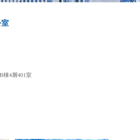
公室
棟4層401室