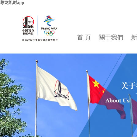
尊龙凯时app
首 頁
關于我們