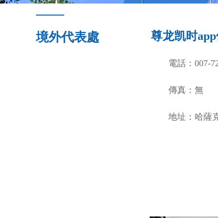
尊龙凯时ap
境外代表處
電話：007-727
傳真：無
地址：哈薩克