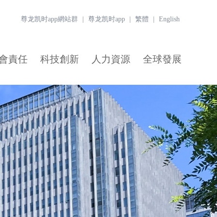
尊龙凯时app網站群
|
尊龙凯时app
|
繁體
|
English
會責任
科技創新
人力資源
全球發展