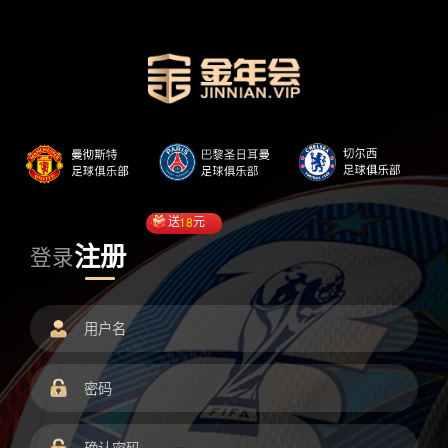
送
18
元
注册
登录