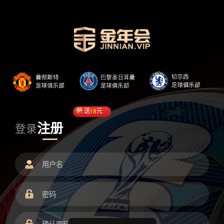
送
18
元
注册
登录