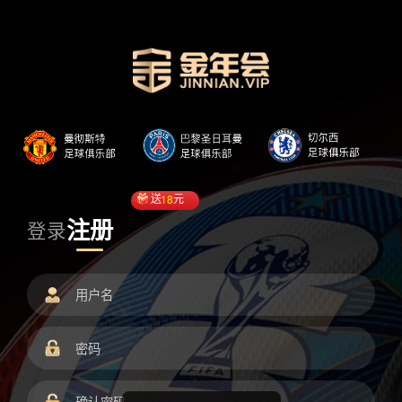
送
18
元
注册
登录