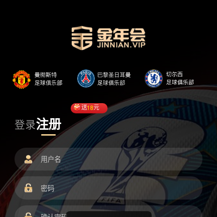
送
18
元
注册
登录