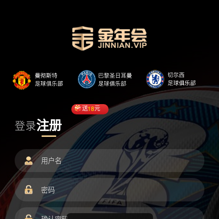
送
18
元
注册
登录