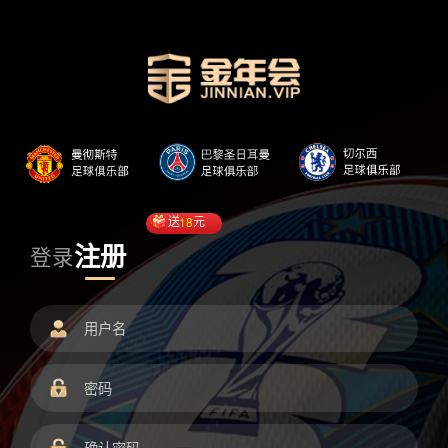
送
18
元
注册
登录