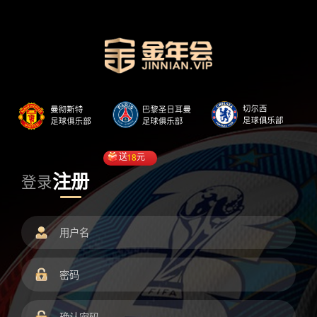
送
18
元
注册
登录