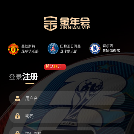
送
18
元
注册
登录