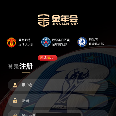
送
18
元
注册
登录