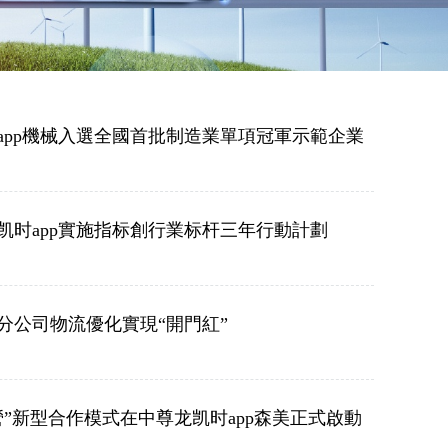
app機械入選全國首批制造業單項冠軍示範企業
凯时app實施指标創行業标杆三年行動計劃
分公司物流優化實現“開門紅”
營”新型合作模式在中尊龙凯时app森美正式啟動