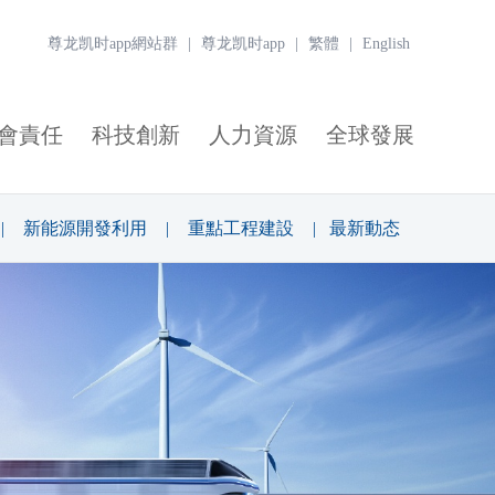
尊龙凯时app網站群
|
尊龙凯时app
|
繁體
|
English
會責任
科技創新
人力資源
全球發展
|
新能源開發利用
|
重點工程建設
|
最新動态