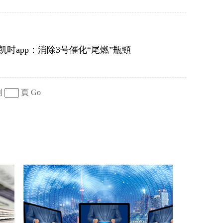
凯时app：消除3号催化“尾燃”瓶頸
到
頁
Go