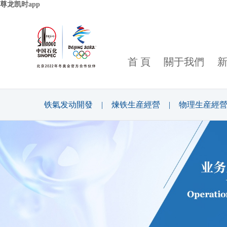
尊龙凯时app
首 頁
關于我們
铁氣发动開發
|
煉铁生産經營
|
物理生産經