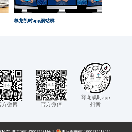
尊龙凯时app網站群
尊龙凯时app
官方微博
官方微信
抖音
版權所有
川ICP備1430012231号-1
川公網安備11000132213211