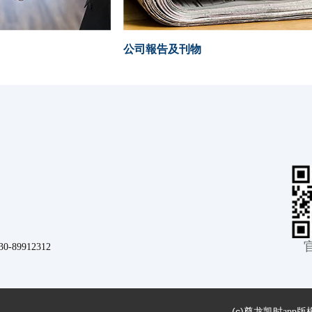
公司報告及刊物
9912312
(c)
尊龙凯时app