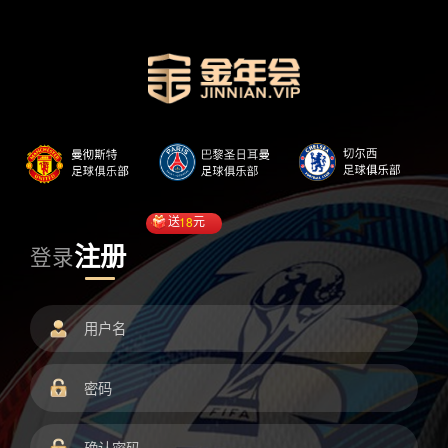
送
18
元
注册
登录