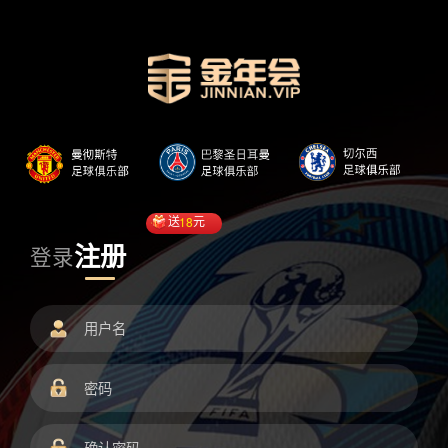
送
18
元
注册
登录