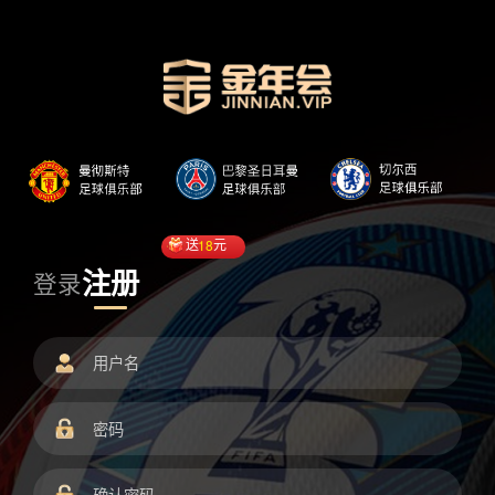
送
18
元
注册
登录